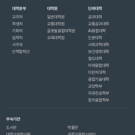
대학본부
대학원
단과대학
교무처
일반대학원
공과대학
학생처
교통대학원
교통공과대학
기획처
글로벌융합대학원
AI융합대학
입학처
교육대학원
인문대학
사무국
사회과학대학
산학협력단
보건생명대학
철도대학
미래융합대학
다빈치대학
융합기술대학
교양학부
자유전공학부
창의융합학부
부속기관
도서관
박물관
대학교육혁신원
공학교육혁신센터