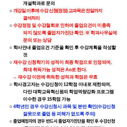
개설학과로 문의
○
개강일 이후에 수강 신청(정정) 교과목은 전일까지
결석처리
○
수강정정 및 수강철회로 인하여 졸업요건이 미충족
되지 않도록 졸업자가진단 확인.
※
학과사
무실에
문의 또는 상담
○
학사안내 졸업요건 기준을 확인 후 수강계획을 작성할
것
○
재수강 신청학기의 성적이 최종 학점으로 인정
되며,
최대 취득가능 성적은 Ao로 한다.
→ 재수강 이전에 취득한 성적과 학점은 무효
○
학사경고자는 수강신청이 12학점 이내로 제한되며,
다만 대학교육혁신원의 학업역량강화 프로그램
이수한 경우 15학점 가능
○
4학년인 경우 수강신청시 과목 및 분반 확인(수강신청
잘못으로 졸업 등 피해가 없도록 주의)
졸업예정자의 경우 반드시 졸업자가진단을 확인 후 수강신청
○