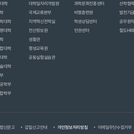
합대학
대학일자리개발원
과학문화진흥센터
산학협
학
국제교류본부
비행훈련원
발전기
학대학
지역혁신전략실
학생상담센터
공무원
명대학
전산정보원
인권센터
철도HR
학
생활관
합대학
평생교육원
대학
공동실험실습관
술대학
부
공학부
합학부
렴신문고
갑질신고안내
개인정보처리방침
이메일무단수집거부