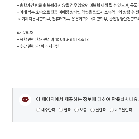
-
휴학기간 만료 후 복학하지 않을 경우 않으면 미복학 제적
될 수 있으며, 등록
- 아래
학부 소속으로 전공 미배정 상태인 학생은 반드시 소속학과와 상담 후 
※ 기계자동차공학부, 컴퓨터학부, 응용화학에너지공학부, 산업경영안전공학부,
라. 문의처
- 복학 관련: 학사관리과 ☎ 043-841-5612
- 수강 관련: 각 학과 사무실
이 페이지에서 제공하는 정보에 대하여 만족하시나요
매우만족
만족
보통
불만족
매우불만족