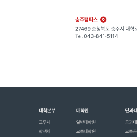
충주캠퍼스
27469 충청북도 충주시 대학로
043-841-5114
Tel.
대학본부
대학원
단과
교무처
일반대학원
공과대
학생처
교통대학원
교통공