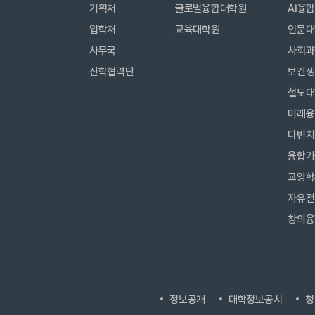
기획처
글로벌융합대학원
AI융
입학처
교육대학원
인문대
사무국
사회과
산학협력단
보건생
철도대
미래융
다빈치
융합기
교양학
자유전
창의융
정보공개
대학정보공시
청