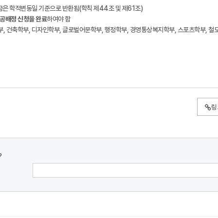
금은 학적변동일 기준으로 반환됨(학칙 제44조 및 제61조)
전공배정 신청을 완료
하여야 함
 건축학부, 디자인학부, 글로벌어문학부, 행정학부, 경영통상복지학부, 스포츠학부, 철
링
?