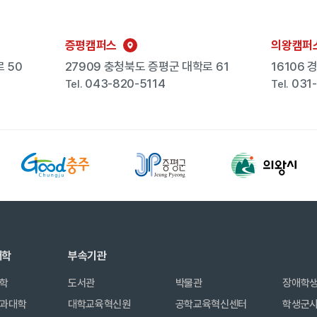
증평캠퍼스
의왕캠퍼
 50
27909 충청북도 증평군 대학로 61
16106
043-820-5114
031
Tel.
Tel.
대학
부속기관
학
도서관
박물관
장애학
과대학
대학교육혁신원
공학교육혁신센터
학생군