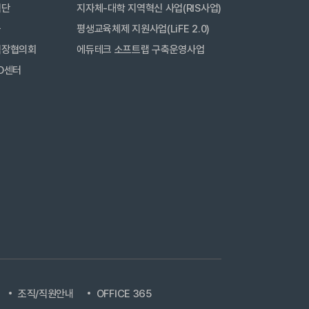
력단
지자체-대학 지역혁신 사업(RIS사업)
금
평생교육체제 지원사업(LiFE 2.0)
직장협의회
에듀테크 소프트랩 구축운영사업
D센터
조직/직원안내
OFFICE 365