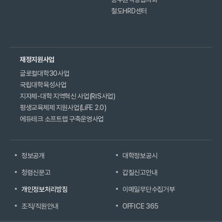
철도HRD센터
재정지원사업
글로컬대학30사업
국립대학육성사업
지자체-대학 지역혁신 사업(RIS사업)
평생교육체제 지원사업(LiFE 2.0)
에듀테크 소프트랩 구축운영사업
정보공개
대학정보공시
청렴신문고
갑질신고안내
개인정보처리방침
이메일무단수집거부
조직/직원안내
OFFICE 365