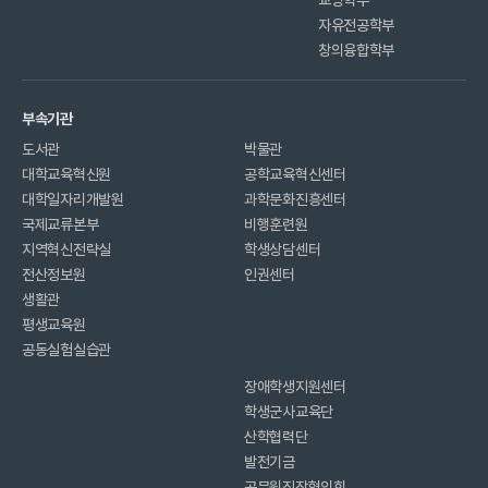
교양학부
자유전공학부
창의융합학부
부속기관
도서관
박물관
대학교육혁신원
공학교육혁신센터
대학일자리개발원
과학문화진흥센터
국제교류본부
비행훈련원
지역혁신전략실
학생상담센터
전산정보원
인권센터
생활관
평생교육원
공동실험실습관
장애학생지원센터
학생군사교육단
산학협력단
발전기금
공무원직장협의회