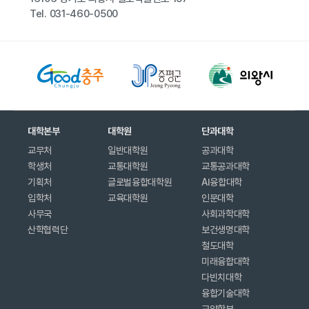
Tel.
031-460-0500
대학본부
대학원
단과대학
교무처
일반대학원
공과대학
학생처
교통대학원
교통공과대학
기획처
글로벌융합대학원
AI융합대학
입학처
교육대학원
인문대학
사무국
사회과학대학
산학협력단
보건생명대학
철도대학
미래융합대학
다빈치대학
융합기술대학