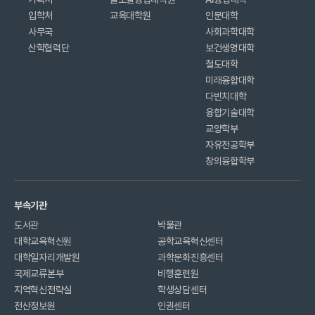
입학처
교육대학원
인문대학
사무국
사회과학대학
산학협력단
보건생명대학
철도대학
미래융합대학
다빈치대학
융합기술대학
교양학부
자유전공학부
창의융합학부
부속기관
도서관
박물관
대학교육혁신원
공학교육혁신센터
대학일자리개발원
과학문화진흥센터
국제교류본부
비행훈련원
지역혁신전략실
학생상담센터
전산정보원
인권센터