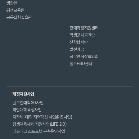
생활관
평생교육원
공동실험실습관
장애학생지원센터
학생군사교육단
산학협력단
발전기금
공무원직장협의회
철도HRD센터
재정지원사업
글로컬대학30사업
국립대학육성사업
지자체-대학 지역혁신 사업(RIS사업)
평생교육체제 지원사업(LiFE 2.0)
에듀테크 소프트랩 구축운영사업