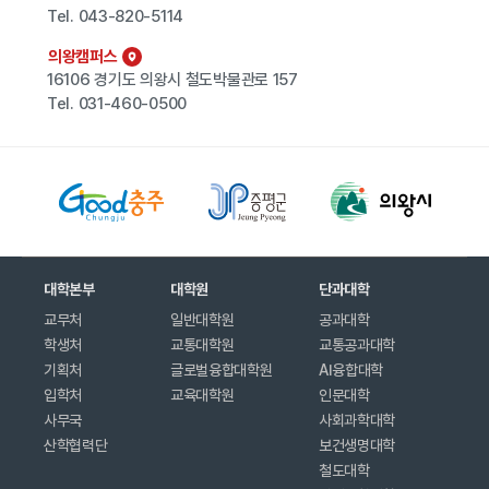
Tel.
043-820-5114
의왕캠퍼스
16106 경기도 의왕시 철도박물관로 157
Tel.
031-460-0500
대학본부
대학원
단과대학
교무처
일반대학원
공과대학
학생처
교통대학원
교통공과대학
기획처
글로벌융합대학원
AI융합대학
입학처
교육대학원
인문대학
사무국
사회과학대학
산학협력단
보건생명대학
철도대학