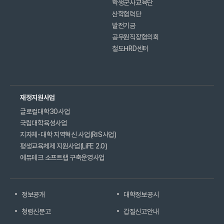
학생군사교육단
산학협력단
발전기금
공무원직장협의회
철도HRD센터
재정지원사업
글로컬대학30사업
국립대학육성사업
지자체-대학 지역혁신 사업(RIS사업)
평생교육체제 지원사업(LiFE 2.0)
에듀테크 소프트랩 구축운영사업
정보공개
대학정보공시
청렴신문고
갑질신고안내