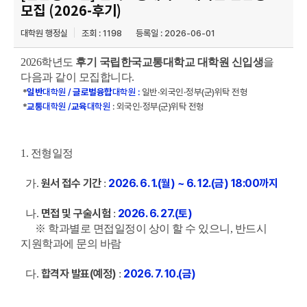
모집 (2026-후기)
대학원 행정실
조회 : 1198
등록일 : 2026-06-01
2026학년도
후기 국립한국교통대학교 대학원 신입생
을
다음과 같이 모집합니다.
*
일반
대학원 /
글로벌융합
대학원 :
일반·외국인
·정부(군)위탁 전형
*
교통
대학원 /
교육
대학원
: 외국인
·정부(군)위탁 전형
1. 전형일정
원서 접수 기간
2026. 6. 1.(월) ~ 6. 12.(금)
18:00까지
가.
:
면접 및 구술시험
2026. 6. 27.(토)
나.
:
※ 학과별로 면접일정이 상이 할 수 있으니, 반드시
지원학과에 문의 바람
합격자 발표(예정)
2026. 7. 10.(금)
다.
: