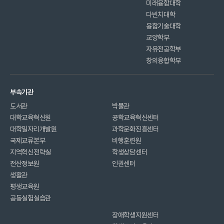
미래융합대학
다빈치대학
융합기술대학
교양학부
자유전공학부
창의융합학부
부속기관
도서관
박물관
대학교육혁신원
공학교육혁신센터
대학일자리개발원
과학문화진흥센터
국제교류본부
비행훈련원
지역혁신전략실
학생상담센터
전산정보원
인권센터
생활관
평생교육원
공동실험실습관
장애학생지원센터