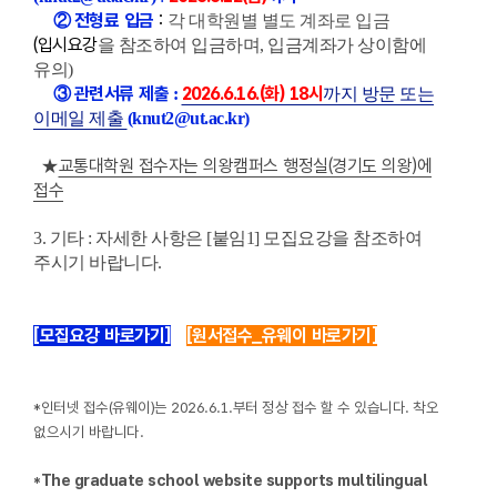
전형료 입금
:
②
각 대학원별 별도 계좌로 입금
(입시요강
을 참조하여 입금하며, 입금계좌가 상이함에
유의)
관련서류 제출
2026.6.16.(화) 18시
③
:
까지 방문 또는
이메일 제출
(knut2@ut.ac.kr)
교통대학원 접수자는 의왕캠퍼스 행정실(경기도 의왕)에
★
접수
3. 기타 : 자세한 사항은 [붙임1] 모집요강을 참조하여
주시기 바랍니다.
[모집요강 바로가기]
[원서접수_유웨이 바로가기]
*
인터넷 접수(유웨이)는 2026.6.1.부터 정상 접수 할 수 있습니다. 착오
없으시기 바랍니다.
*The graduate school website supports multilingual