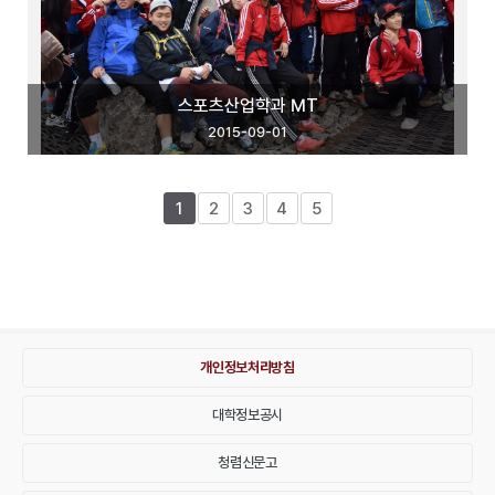
스포츠산업학과 MT
2015-09-01
1
2
3
4
5
개인정보처리방침
대학정보공시
청렴신문고