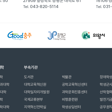
 50
27909 충청북도 증평군 대학로 61
16106
043-820-5114
031
Tel.
Tel.
대학
부속기관
학
도서관
박물관
장애학
과대학
대학교육혁신원
공학교육혁신센터
학생군
합대학
대학일자리개발원
과학문화진흥센터
산학협
학
국제교류본부
비행훈련원
발전기
학대학
지역혁신전략실
학생상담센터
공무원