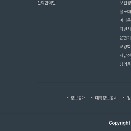
산학협력단
보건생
철도대
미래융
다빈치
융합기
교양학
자유전
창의융
정보공개
대학정보공시
청
Copyright