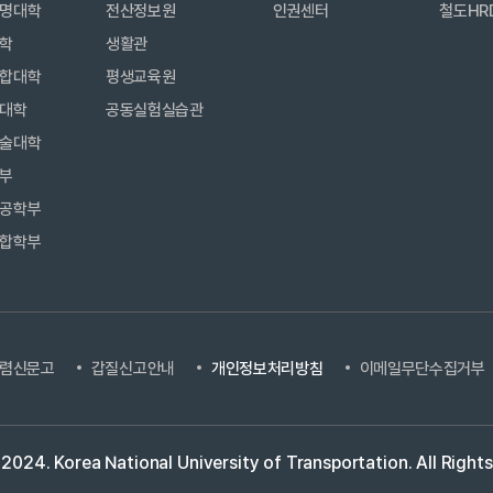
명대학
전산정보원
인권센터
철도HR
학
생활관
합대학
평생교육원
대학
공동실험실습관
술대학
부
공학부
합학부
렴신문고
갑질신고안내
개인정보처리방침
이메일무단수집거부
 2024.
Korea National University of Transportation.
All Right