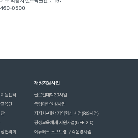
 경기도 의왕시 철도박물관로 157
-460-0500
재정지원사업
생지원센터
글로컬대학30사업
사교육단
국립대학육성사업
력단
지자체-대학 지역혁신 사업(RIS사업)
금
평생교육체제 지원사업(LiFE 2.0)
직장협의회
에듀테크 소프트랩 구축운영사업