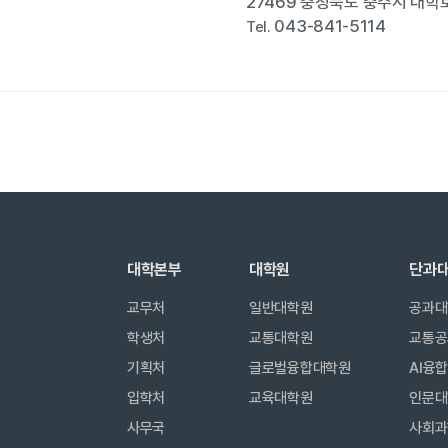
27469 충청북도 충주시 대학로
043-841-5114
Tel.
대학본부
대학원
단과
교무처
일반대학원
공과대
학생처
교통대학원
교통공
기획처
글로벌융합대학원
AI융
입학처
교육대학원
인문대
사무국
사회과