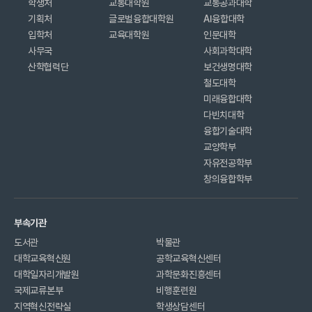
학생처
교통대학원
교통공과대학
기획처
글로벌융합대학원
AI융합대학
입학처
교육대학원
인문대학
사무국
사회과학대학
산학협력단
보건생명대학
철도대학
미래융합대학
다빈치대학
융합기술대학
교양학부
자유전공학부
창의융합학부
부속기관
도서관
박물관
대학교육혁신원
공학교육혁신센터
대학일자리개발원
과학문화진흥센터
국제교류본부
비행훈련원
지역혁신전략실
학생상담센터