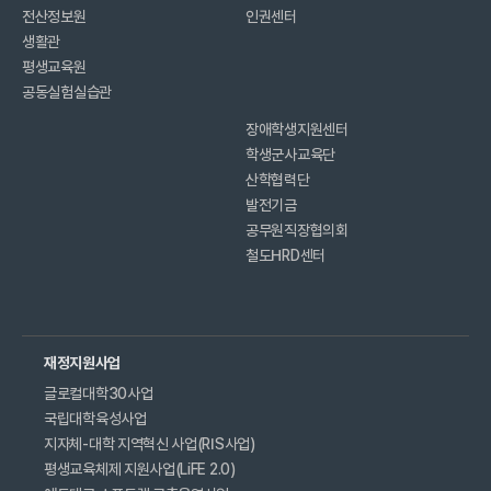
전산정보원
인권센터
생활관
평생교육원
공동실험실습관
장애학생지원센터
학생군사교육단
산학협력단
발전기금
공무원직장협의회
철도HRD센터
재정지원사업
글로컬대학30사업
국립대학육성사업
지자체-대학 지역혁신 사업(RIS사업)
평생교육체제 지원사업(LiFE 2.0)