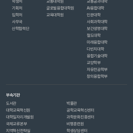
학생처
교통대학원
교통공과대학
기획처
글로벌융합대학원
AI융합대학
입학처
교육대학원
인문대학
사무국
사회과학대학
산학협력단
보건생명대학
철도대학
미래융합대학
다빈치대학
융합기술대학
교양학부
자유전공학부
창의융합학부
부속기관
도서관
박물관
대학교육혁신원
공학교육혁신센터
대학일자리개발원
과학문화진흥센터
국제교류본부
비행훈련원
지역혁신전략실
학생상담센터