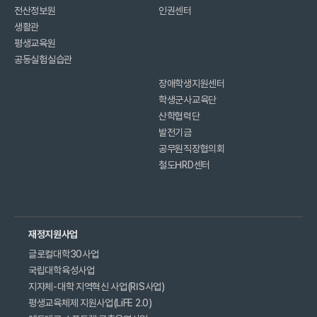
전산정보원
인권센터
생활관
평생교육원
공동실험실습관
장애학생지원센터
학생군사교육단
산학협력단
발전기금
공무원직장협의회
철도HRD센터
재정지원사업
글로컬대학30사업
국립대학육성사업
지자체-대학 지역혁신 사업(RIS사업)
평생교육체제 지원사업(LiFE 2.0)