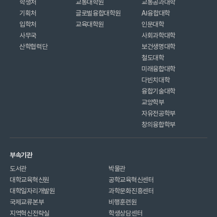
학생처
교통대학원
교통공과대학
기획처
글로벌융합대학원
AI융합대학
입학처
교육대학원
인문대학
사무국
사회과학대학
산학협력단
보건생명대학
철도대학
미래융합대학
다빈치대학
융합기술대학
교양학부
자유전공학부
창의융합학부
부속기관
도서관
박물관
대학교육혁신원
공학교육혁신센터
대학일자리개발원
과학문화진흥센터
국제교류본부
비행훈련원
지역혁신전략실
학생상담센터