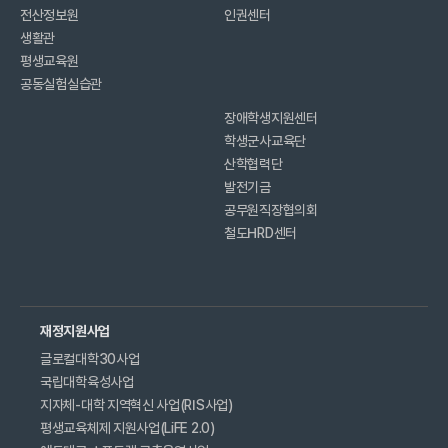
전산정보원
인권센터
생활관
평생교육원
공동실험실습관
장애학생지원센터
학생군사교육단
산학협력단
발전기금
공무원직장협의회
철도HRD센터
재정지원사업
글로컬대학30사업
국립대학육성사업
지자체-대학 지역혁신 사업(RIS사업)
평생교육체제 지원사업(LiFE 2.0)