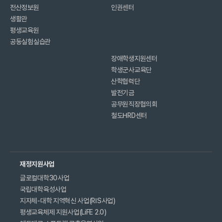
전산정보원
인권센터
생활관
평생교육원
공동실험실습관
장애학생지원센터
학생군사교육단
산학협력단
발전기금
공무원직장협의회
철도HRD센터
재정지원사업
글로컬대학30사업
국립대학육성사업
지자체-대학 지역혁신 사업(RIS사업)
평생교육체제 지원사업(LiFE 2.0)