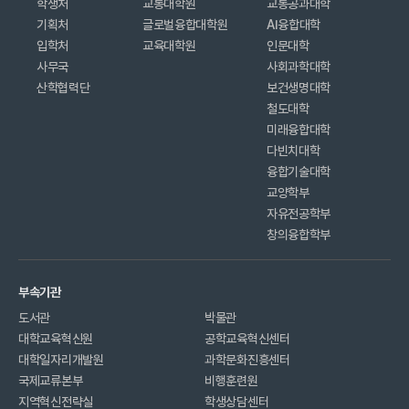
학생처
교통대학원
교통공과대학
기획처
글로벌융합대학원
AI융합대학
입학처
교육대학원
인문대학
사무국
사회과학대학
산학협력단
보건생명대학
철도대학
미래융합대학
다빈치대학
융합기술대학
교양학부
자유전공학부
창의융합학부
부속기관
도서관
박물관
대학교육혁신원
공학교육혁신센터
대학일자리개발원
과학문화진흥센터
국제교류본부
비행훈련원
지역혁신전략실
학생상담센터