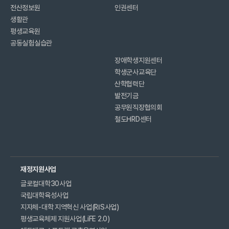
전산정보원
인권센터
생활관
평생교육원
공동실험실습관
장애학생지원센터
학생군사교육단
산학협력단
발전기금
공무원직장협의회
철도HRD센터
재정지원사업
글로컬대학30사업
국립대학육성사업
지자체-대학 지역혁신 사업(RIS사업)
평생교육체제 지원사업(LiFE 2.0)