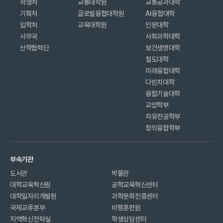
학생처
교통대학원
교통공과대학
기획처
글로벌융합대학원
AI융합대학
입학처
교육대학원
인문대학
사무국
사회과학대학
산학협력단
보건생명대학
철도대학
미래융합대학
다빈치대학
융합기술대학
교양학부
자유전공학부
창의융합학부
부속기관
도서관
박물관
대학교육혁신원
공학교육혁신센터
대학일자리개발원
과학문화진흥센터
국제교류본부
비행훈련원
지역혁신전략실
학생상담센터