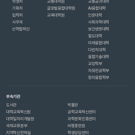
학생처
교통대학원
교통공과대학
기획처
글로벌융합대학원
AI융합대학
입학처
교육대학원
인문대학
사무국
사회과학대학
산학협력단
보건생명대학
철도대학
미래융합대학
다빈치대학
융합기술대학
교양학부
자유전공학부
창의융합학부
부속기관
도서관
박물관
대학교육혁신원
공학교육혁신센터
대학일자리개발원
과학문화진흥센터
국제교류본부
비행훈련원
지역혁신전략실
학생상담센터