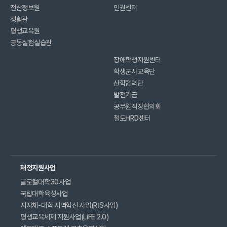
전산정보원
인권센터
생활관
평생교육원
공동실험실습관
장애학생지원센터
학생군사교육단
산학협력단
발전기금
공무원직장협의회
철도HRD센터
재정지원사업
글로컬대학30사업
국립대학육성사업
지자체-대학 지역혁신 사업(RIS사업)
평생교육체제 지원사업(LiFE 2.0)