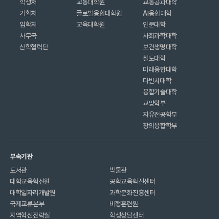
학생처
교통대학원
교통공과대학
기획처
글로벌융합대학원
AI융합대학
입학처
교육대학원
인문대학
사무국
사회과학대학
산학협력단
보건생명대학
철도대학
미래융합대학
다빈치대학
융합기술대학
교양학부
자유전공학부
창의융합학부
부속기관
도서관
박물관
대학교육혁신원
공학교육혁신센터
대학일자리개발원
과학문화진흥센터
국제교류본부
비행훈련원
지역혁신전략실
학생상담센터