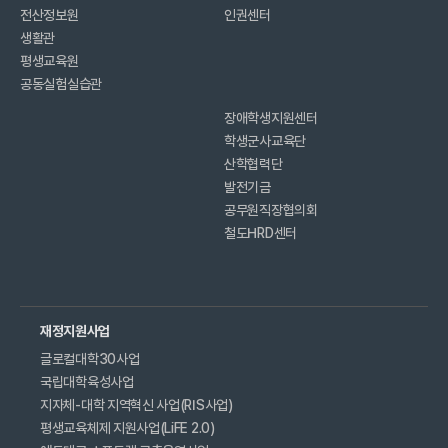
전산정보원
인권센터
생활관
평생교육원
공동실험실습관
장애학생지원센터
학생군사교육단
산학협력단
발전기금
공무원직장협의회
철도HRD센터
재정지원사업
글로컬대학30사업
국립대학육성사업
지자체-대학 지역혁신 사업(RIS사업)
평생교육체제 지원사업(LiFE 2.0)