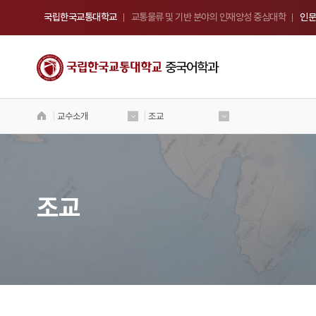
국립한국교통대학교
교통물류 및 기반 분야의 인재양성 중심대학
인문
중국어학과
교수소개
조교
국립 한국교통대학교
중국어학과
Welcome to Korea National University
of Transportation
조교