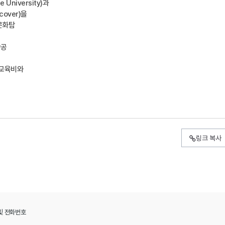
University)과
cover)을
문화탐
항공
 교육비와
링크 복사
및 전화번호