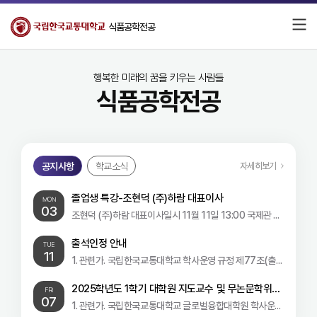
식품공학전공
행복한 미래의 꿈을 키우는 사람들
식품공학전공
공지사항
학교소식
공
자세히보기
학
자세히보기
지
교
사
소
졸업생 특강-조현덕 (주)하람 대표이사
MON
03
항
식
조현덕 (주)하람 대표이사일시 11월 11일 13:00 국제관 117호조현덕 대표이사 약력 국립한국교통대학교 식품공학과 학사 국립한국교통대학교 ...
출석인정 안내
TUE
11
1. 관련가. 국립한국교통대학교 학사운영 규정 제77조(출석인정)나. 행정사항○ (부서 및 학과) 정당한 결재권자의 결재를 받은 계획(승인) 공...
2025학년도 1학기 대학원 지도교수 및 무논문학위과
FRI
07
정 신청 안내
1. 관련가. 국립한국교통대학교 글로벌융합대학원 학사운영 규정 제4조, 제7조 및 제26조나. 국립한국교통대학교 교육대학원 학사운영 규정 제36...