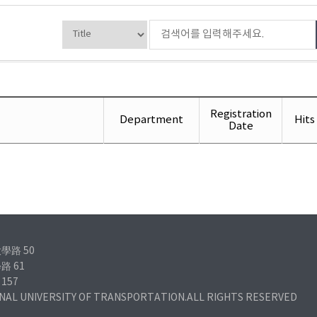
Registration
Department
Hits
Date
學路 50
路 61
157
NAL UNIVERSITY OF TRANSPORTATION.ALL RIGHTS RESERVED