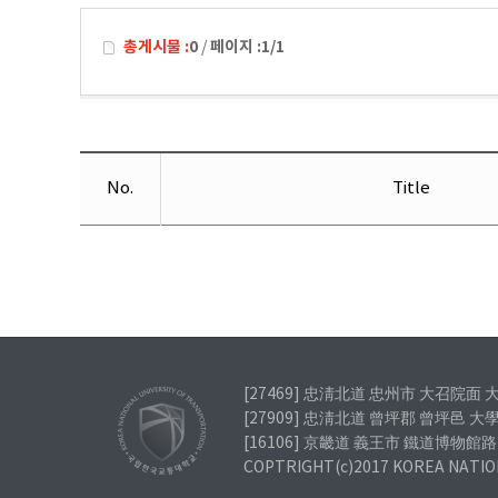
国际交流项目
资料室
총게시물 :
0
페이지 :
1/1
/
外语教育
韩语教育
信息库
No.
Title
网站地图
[27469] 忠淸北道 忠州市 大召院面 大
[27909] 忠淸北道 曾坪郡 曾坪邑 大學
[16106] 京畿道 義王市 鐵道博物館路 
COPTRIGHT(c)2017 KOREA NATIO