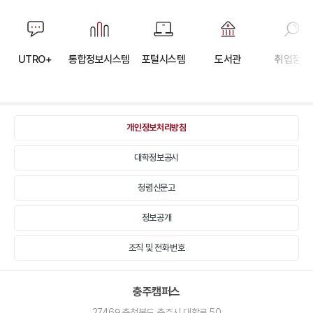
자주
찾는
UTRO+
통합정보시스템
포털시스템
도서관
취업정보
메뉴
바로가기
모음
개인정보처리방침
대학정보공시
청렴신문고
정보공개
조직 및 전화번호
충주캠퍼스
27469 충청북도 충주시 대학로 50