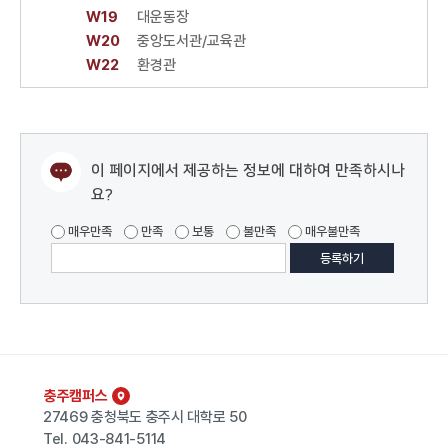
W19
대운동장
W20
중앙도서관/교육관
W22
환경관
이 페이지에서 제공하는 정보에 대하여 만족하시나
요?
매우만족
만족
보통
불만족
매우불만족
충주캠퍼스
27469 충청북도 충주시 대학로 50
Tel.
043-841-5114