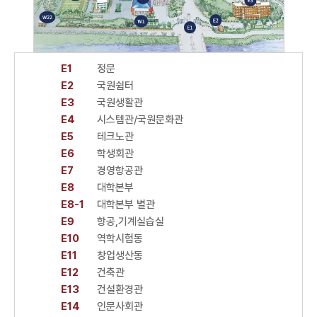
E1
정문
E2
국원쉼터
E3
국원생활관
E4
시스템관/국원문화관
E5
테크노관
E6
학생회관
E7
경영항공관
E8
대학본부
E8-1
대학본부 별관
E9
항공,기계실습실
E10
역학시험동
E11
창업생산동
E12
건축관
E13
건설환경관
E14
인문사회관