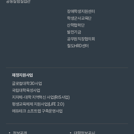
공동실험실습관
장애학생지원센터
학생군사교육단
산학협력단
발전기금
공무원직장협의회
철도HRD센터
재정지원사업
글로컬대학30사업
국립대학육성사업
지자체-대학 지역혁신 사업(RIS사업)
평생교육체제 지원사업(LiFE 2.0)
에듀테크 소프트랩 구축운영사업
정보공개
대학정보공시