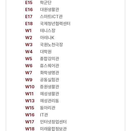
E15
학군단
E16
대원생활관
E17
스마트ICT관
E18
국제청년협력센터
W1
테니스장
W2
아레나K
W3
국원노천극장
W4
대학원
W5
종합강의관
W6
휴스퀘어관
W7
화학생명관
W9
공동실험관
W10
증원생활관
W11
예성생활관
W13
예성관리동
W15
동아리관
W16
IT관
W17
인터넷창업센터
W18
미래융합정보관