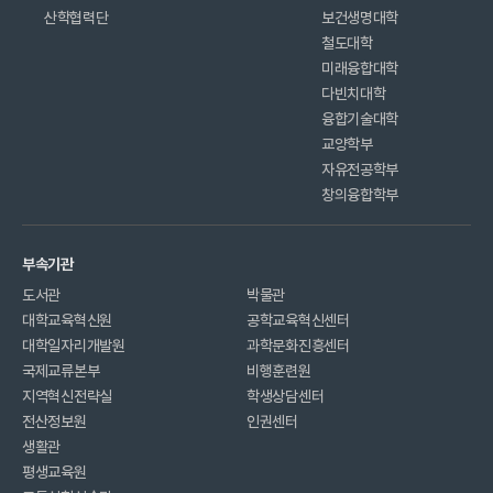
산학협력단
보건생명대학
철도대학
미래융합대학
다빈치대학
융합기술대학
교양학부
자유전공학부
창의융합학부
부속기관
도서관
박물관
대학교육혁신원
공학교육혁신센터
대학일자리개발원
과학문화진흥센터
국제교류본부
비행훈련원
지역혁신전략실
학생상담센터
전산정보원
인권센터
생활관
평생교육원