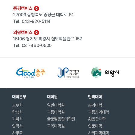
증평캠퍼스
27909 충청북도 증평군 대학로 61
Tel.
043-820-5114
의왕캠퍼스
16106 경기도 의왕시 철도박물관로 157
Tel.
031-460-0500
대학본부
대학원
단과대학
교무처
일반대학원
공과대학
학생처
교통대학원
교통공과대학
기획처
글로벌융합대학원
AI융합대학
입학처
교육대학원
인문대학
사무국
사회과학대학