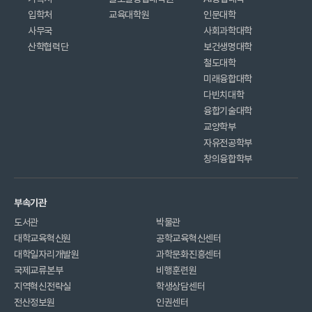
입학처
교육대학원
인문대학
사무국
사회과학대학
산학협력단
보건생명대학
철도대학
미래융합대학
다빈치대학
융합기술대학
교양학부
자유전공학부
창의융합학부
부속기관
도서관
박물관
대학교육혁신원
공학교육혁신센터
대학일자리개발원
과학문화진흥센터
국제교류본부
비행훈련원
지역혁신전략실
학생상담센터
전산정보원
인권센터