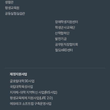
생활관
평생교육원
공동실험실습관
장애학생지원센터
학생군사교육단
산학협력단
발전기금
공무원직장협의회
철도HRD센터
재정지원사업
글로컬대학30사업
국립대학육성사업
지자체-대학 지역혁신 사업(RIS사업)
평생교육체제 지원사업(LiFE 2.0)
에듀테크 소프트랩 구축운영사업