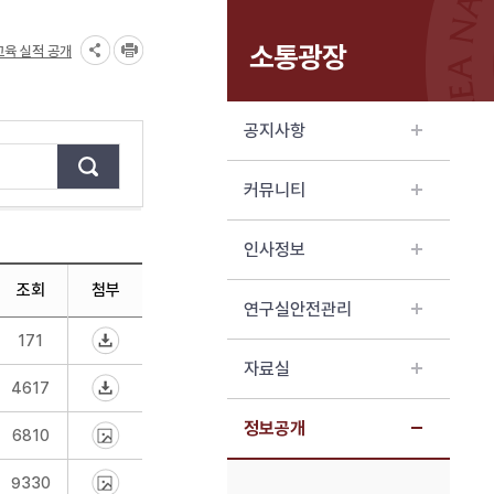
소통광장
교육 실적 공개
공지사항
커뮤니티
인사정보
조회
첨부
연구실안전관리
171
자료실
4617
정보공개
6810
9330