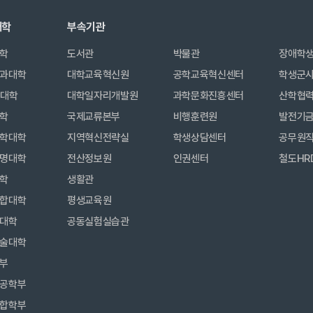
대학
부속기관
학
도서관
박물관
장애학
과대학
대학교육혁신원
공학교육혁신센터
학생군
합대학
대학일자리개발원
과학문화진흥센터
산학협
학
국제교류본부
비행훈련원
발전기
학대학
지역혁신전략실
학생상담센터
공무원
명대학
전산정보원
인권센터
철도HR
학
생활관
합대학
평생교육원
대학
공동실험실습관
술대학
부
공학부
합학부