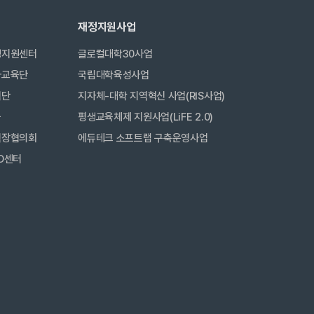
재정지원사업
생지원센터
글로컬대학30사업
사교육단
국립대학육성사업
력단
지자체-대학 지역혁신 사업(RIS사업)
금
평생교육체제 지원사업(LiFE 2.0)
직장협의회
에듀테크 소프트랩 구축운영사업
D센터