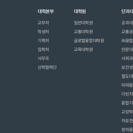
대학본부
대학원
단과
교무처
일반대학원
공과대
학생처
교통대학원
교통공
기획처
글로벌융합대학원
AI융
입학처
교육대학원
인문대
사무국
사회과
산학협력단
보건생
철도대
미래융
다빈치
융합기
교양학
자유전
창의융