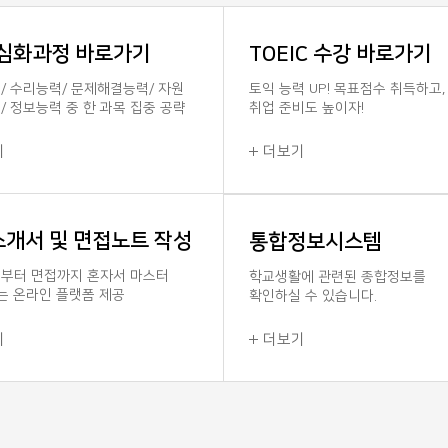
국가직공무원 경력채용 시험시행
공고합니다. 유능한 인재들의 많은
 심화과정 바로가기
TOEIC 수강 바로가기
채용직렬 및 인원공업8급(일반기계)
/ 수리능력/ 문제해결능력/ 자원
토익 능력 UP! 목표점수 취득하고,
/ 정보능력 중 한 과목 집중 공략
취업 준비도 높이자!
2017-07-26
기
더보기
계약직(항공정비사) 채용 공고
개서 및 면접노트 작성
통합정보시스템
한국교통대학교 비행훈련원 계약
공고한국교통대학교 공고 제201
부터 면접까지 혼자서 마스터
학교생활에 관련된 종합정보를
있는 온라인 플랫폼 제공
확인하실 수 있습니다.
비행훈련원 계약직(항공정비사)
공고하오니 유능한 인재...
기
더보기
2017-04-18