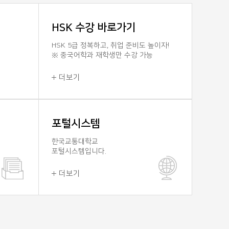
을 다음과 같이
채용계획을 다음과 같이 공고하오니 많은 지원 바랍
 지원 바랍니다.-
.□ 채용분야 및 인원 : 비행실...
HSK 수강 바로가기
...
HSK 5급 정복하고, 취업 준비도 높이자!
※ 중국어학과 재학생만 수강 가능
2017-05-22
더보기
3월 19일(일) 전체 소집 교육 공지
포털시스템
직(항공정비사) 채용
원장님 주관 전체교육 공지합니다.- 일 시 : 2017. 3. 1
7-65호한국교통대학교
(일)- 장 소: 충주 본교 (경영항공관, 자세한 장소는 추
한국교통대학교
 채용계획을 붙임과 같이
포털시스템입니다.
공지)- 시간 : 15:00 ~ 18: 00- 대...
더보기
2017-03-16