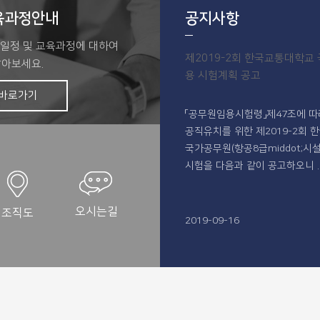
육과정안내
공지사항
일정 및 교육과정에 대하여
제2019-2회 한국교통대학교
알아보세요.
용 시험계획 공고
바로가기
「공무원임용시험령」제47조에 따
공직유치를 위한 제2019-2회
국가공무원(항공8급middot;시
시험을 다음과 같이 공고하오니 ..
오시는길
조직도
2019-09-16
한국교통대학교 국가직공무원(공
공7급, 항공8급, 항공9급) 경력채
한국교통대학교 공고 제2017-