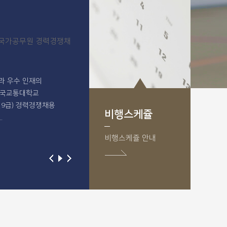
 국가공무원 경력경쟁채
2018년도 국가직공무원 경력경쟁채용 공고
국가직공무원 경력경쟁채용시험 시행계획을 다음과 
라 우수 인재의
공고하오니 유능한 인재들의 많은 지원을 바랍니다.1.
 한국교통대학교
채용예정 직급 및
설9급) 경력경쟁채용
인원임용예정직급선발예정인원담당업무근무예정지
비행스케쥴
.
예정 시기...
비행스케쥴 안내
2018-06-06
업8급, 공업9급, 항
비전임교원(초빙교원) 신규채용 공고
용 ...
한국교통대학교 비행훈련원 비전임교원(초빙교원)
94호한국교통대학교
신규채용 공고한국교통대학교 비행훈련원 초빙교원