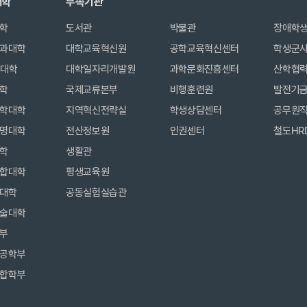
대학
부속기관
학
도서관
박물관
장애학
과대학
대학교육혁신원
공학교육혁신센터
학생군
합대학
대학일자리개발원
과학문화진흥센터
산학협
학
국제교류본부
비행훈련원
발전기
학대학
지역혁신전략실
학생상담센터
공무원
명대학
전산정보원
인권센터
철도HR
학
생활관
합대학
평생교육원
대학
공동실험실습관
술대학
부
공학부
합학부