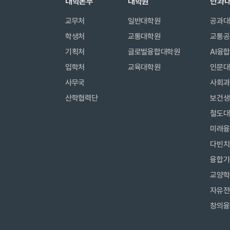
대학본부
대학원
단과
교무처
일반대학원
공과대
학생처
교통대학원
교통공
기획처
글로벌융합대학원
AI융
입학처
교육대학원
인문대
사무국
사회과
산학협력단
보건생
철도대
미래융
다빈치
융합기
교양학
자유전
창의융