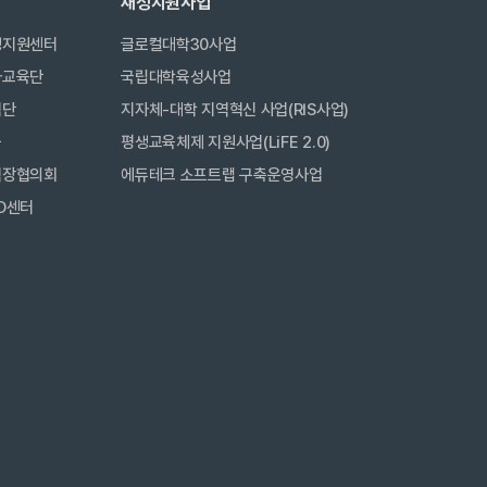
재정지원사업
생지원센터
글로컬대학30사업
사교육단
국립대학육성사업
력단
지자체-대학 지역혁신 사업(RIS사업)
금
평생교육체제 지원사업(LiFE 2.0)
직장협의회
에듀테크 소프트랩 구축운영사업
D센터