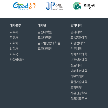
대학본부
대학원
단과대학
교무처
일반대학원
공과대학
학생처
교통대학원
교통공과대학
기획처
글로벌융합대학원
AI융합대학
입학처
교육대학원
인문대학
사무국
사회과학대학
산학협력단
보건생명대학
철도대학
미래융합대학
다빈치대학
융합기술대학
교양학부
자유전공학부
창의융합학부