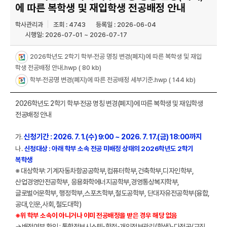
에 따른 복학생 및 재입학생 전공배정 안내
학사관리과
조회 : 4743
등록일 : 2026-06-04
시행일: 2026-07-01 ~ 2026-07-17
2026학년도 2학기 학부·전공 명칭 변경(폐지)에 따른 복학생 및 재입
학생 전공배정 안내.hwp
( 80 kb)
학부·전공명 변경(폐지)에 따른 전공배정 세부기준.hwp
( 144 kb)
2026학년도 2학기 학부·전공 명칭 변경(폐지)에 따른 복학생 및 재입학생
전공배정 안내
신청기간 : 2026. 7. 1.(수) 9:00 ~ 2026. 7. 17.(금) 18:00까지
가.
나.
신청대상 : 아래 학부 소속 전공 미배정 상태의 2026학년도 2학기
복학생
※ 대상학부: 기계자동차항공공학부,컴퓨터학부,건축학부,디자인학부,
산업경영안전공학부, 응용화학에너지공학부,경영통상복지학부,
글로벌어문학부, 행정학부,스포츠학부,철도공학부, 단대자유전공학부(융합,
공대,인문,사회,철도대학)
※위 학부 소속이 아니거나 이미 전공배정을 받은 경우 해당 없음
→배정여부 확인 : 통합정보시스템-학적-개인정보관리(학생)-다전공/교직