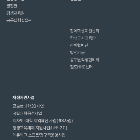
생활관
평생교육원
공동실험실습관
장애학생지원센터
학생군사교육단
산학협력단
발전기금
공무원직장협의회
철도HRD센터
재정지원사업
글로컬대학30사업
국립대학육성사업
지자체-대학 지역혁신 사업(RIS사업)
평생교육체제 지원사업(LiFE 2.0)
에듀테크 소프트랩 구축운영사업