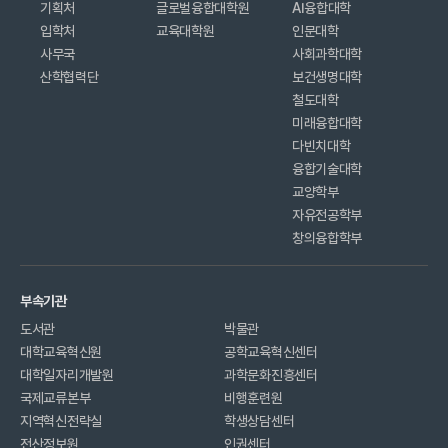
기획처
글로벌융합대학원
AI융합대학
입학처
교육대학원
인문대학
사무국
사회과학대학
산학협력단
보건생명대학
철도대학
미래융합대학
다빈치대학
융합기술대학
교양학부
자유전공학부
창의융합학부
부속기관
도서관
박물관
대학교육혁신원
공학교육혁신센터
대학일자리개발원
과학문화진흥센터
국제교류본부
비행훈련원
지역혁신전략실
학생상담센터
전산정보원
인권센터