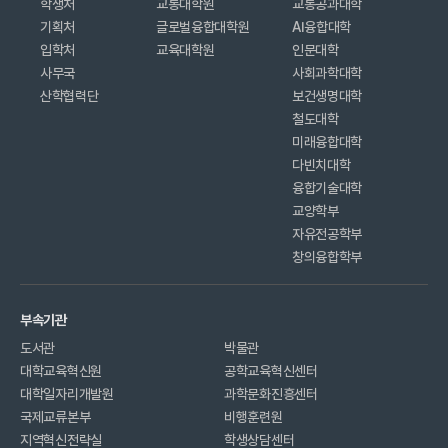
학생처
교통대학원
교통공과대학
기획처
글로벌융합대학원
AI융합대학
입학처
교육대학원
인문대학
사무국
사회과학대학
산학협력단
보건생명대학
철도대학
미래융합대학
다빈치대학
융합기술대학
교양학부
자유전공학부
창의융합학부
부속기관
도서관
박물관
대학교육혁신원
공학교육혁신센터
대학일자리개발원
과학문화진흥센터
국제교류본부
비행훈련원
지역혁신전략실
학생상담센터