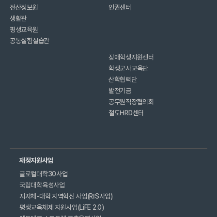
전산정보원
인권센터
생활관
평생교육원
공동실험실습관
장애학생지원센터
학생군사교육단
산학협력단
발전기금
공무원직장협의회
철도HRD센터
재정지원사업
글로컬대학30사업
국립대학육성사업
지자체-대학 지역혁신 사업(RIS사업)
평생교육체제 지원사업(LiFE 2.0)