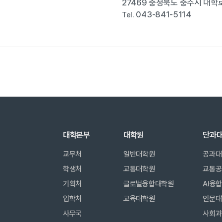
27469 충청북도 충주시 대학로
043-841-5114
Tel.
대학본부
대학원
단과
교무처
일반대학원
공과대
학생처
교통대학원
교통공
기획처
글로벌융합대학원
AI융
입학처
교육대학원
인문대
사무국
사회과