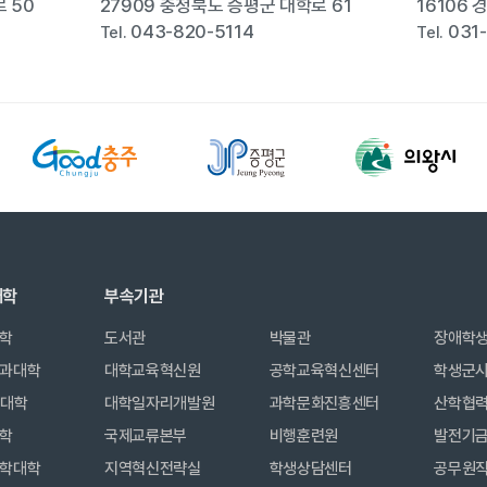
 50
27909 충청북도 증평군 대학로 61
16106
043-820-5114
031
Tel.
Tel.
대학
부속기관
학
도서관
박물관
장애학
과대학
대학교육혁신원
공학교육혁신센터
학생군
합대학
대학일자리개발원
과학문화진흥센터
산학협
학
국제교류본부
비행훈련원
발전기
학대학
지역혁신전략실
학생상담센터
공무원