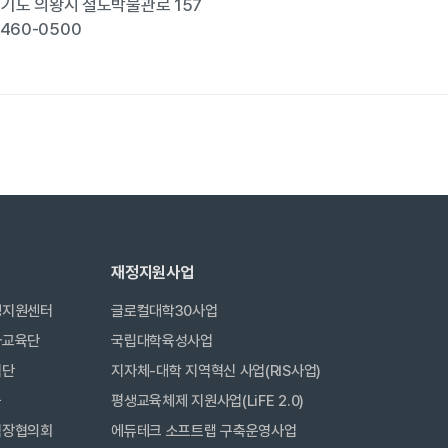
 경기도 의왕시 철도박물관로 157
-460-0500
재정지원사업
생지원센터
글로컬대학30사업
사교육단
국립대학육성사업
력단
지자체-대학 지역혁신 사업(RIS사업)
금
평생교육체제 지원사업(LiFE 2.0)
직장협의회
에듀테크 소프트랩 구축운영사업