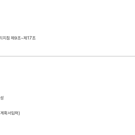
리지침 제9조~제17조
편성
의계획서입력)