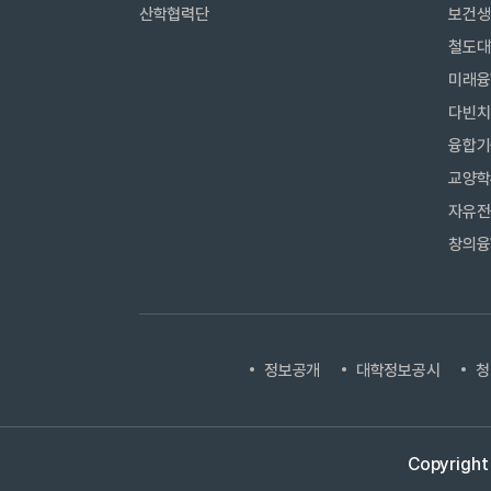
산학협력단
보건생
철도대
미래융
다빈치
융합기
교양학
자유전
창의융
정보공개
대학정보공시
청
Copyright