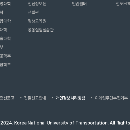
명대학
전산정보원
인권센터
철도HR
학
생활관
합대학
평생교육원
대학
공동실험실습관
술대학
부
공학부
합학부
렴신문고
갑질신고안내
개인정보처리방침
이메일무단수집거부
 2024.
Korea National University of Transportation.
All Right